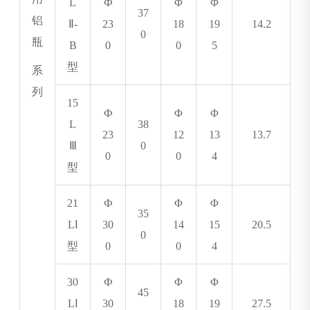
L
Ф
Φ
Φ
37
铝
Ⅱ-
23
18
19
14.2
0
瓶
B
0
0
5
型
系
列
15
Ф
Φ
Φ
L
38
23
12
13
13.7
Ⅲ
0
0
0
4
型
21
Ф
Φ
Φ
35
L
Ⅰ
30
14
15
20.5
0
型
0
0
4
30
Ф
Φ
Φ
45
L
Ⅰ
30
18
19
27.5