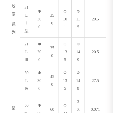
胶
21
Ф
Φ
Φ
塞
L
35
30
10
11
20.5
Ⅱ
0
系
0
1
5
型
列
21
Ф
Φ
Φ
35
L
30
13
14
20.5
0
Ⅲ
0
5
9
30
Ф
Φ
Φ
45
L
30
13
14
27.5
0
Ⅳ
0
5
9
3
50
Ф
Φ
留
60
0.
0.071