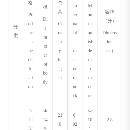
格
总
In
M
径
高
容积
Pr
ter
ou
Di
（升）
od
Cl
na
th
分
a
uc
os
l d
ou
Dimens
类
m
t s
in
ia
tsi
ion
et
pe
g
m
de
（L）
er
cif
he
et
di
of
ic
ig
er
a
bo
ati
ht
of
m
dy
on
ne
et
ck
er
3
Ф
Φ
21
Φ
L
Ⅰ
14
10
2.8
0
92
型
5
1