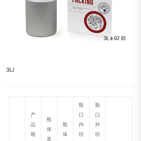
3LⅠ
瓶
瓶
产
口
口
瓶
品
瓶
内
外
体
规
体
径
径
直